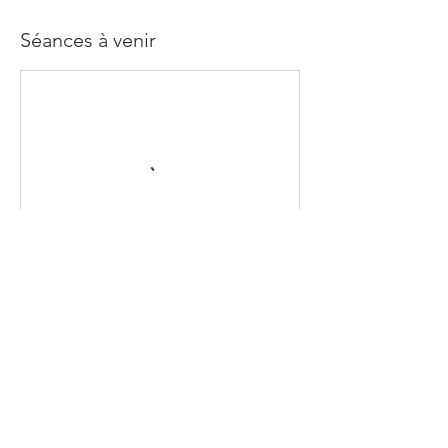
Séances à venir
Politique d'annulation
Conditions d’annulation :
Aucun remboursement n’est possible,
quelle que soit la raison.
Un report de cours est accepté uniquement
si l’annulation est faite au moins 48 heures à
l’avance. Dans ce cas, un bon d’achat