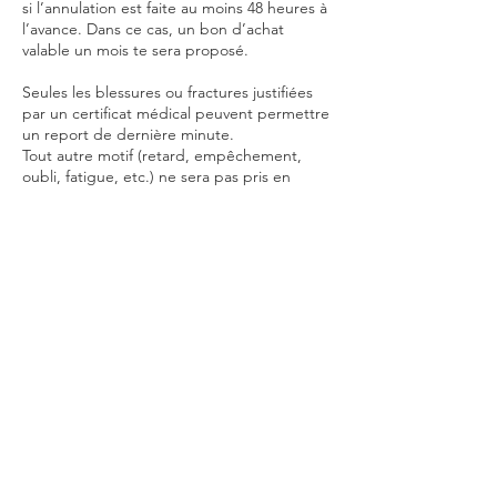
si l’annulation est faite au moins 48 heures à
l’avance. Dans ce cas, un bon d’achat
valable un mois te sera proposé.
Seules les blessures ou fractures justifiées
par un certificat médical peuvent permettre
un report de dernière minute.
Tout autre motif (retard, empêchement,
oubli, fatigue, etc.) ne sera pas pris en
compte.
En résumé :
Toute annulation faite moins de 48 heures
avant le cours est due, non remboursable,
et ne peut faire l’objet d’un report.
Coordonnées
sidjecoaching@gmail.com
87 Quai des Queyries, Bordeaux, France